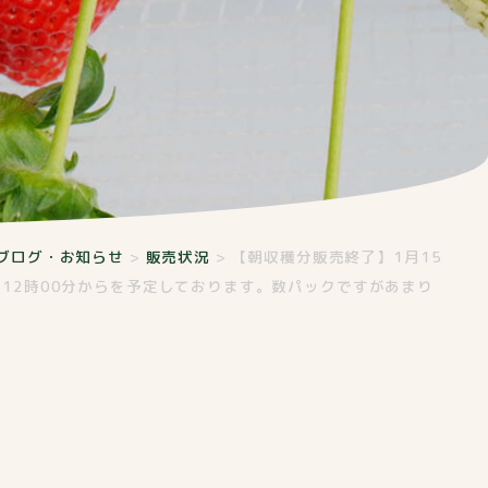
ブログ・お知らせ
>
販売状況
>
【朝収穫分販売終了】1月15
は12時00分からを予定しております。数パックですがあまり