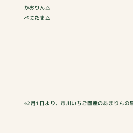
かおりん△
べにたま△
⭐︎2月1日より、市川いちご園産のあまりん