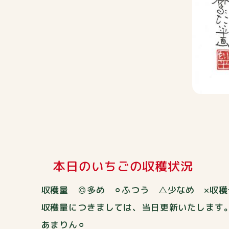
本日のいちごの収穫状況
収穫量 ◎多め ⚪︎ふつう △少なめ ×収
収穫量につきましては、当日更新いたします
あまりん⚪︎