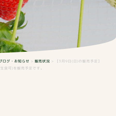
ブログ・お知らせ
>
販売状況
>
【3月9日(日)の販売予定】
(生食可)を販売予定です。