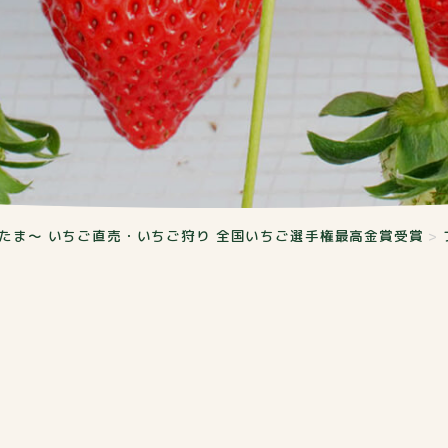
たま～ いちご直売・いちご狩り 全国いちご選手権最高金賞受賞
>